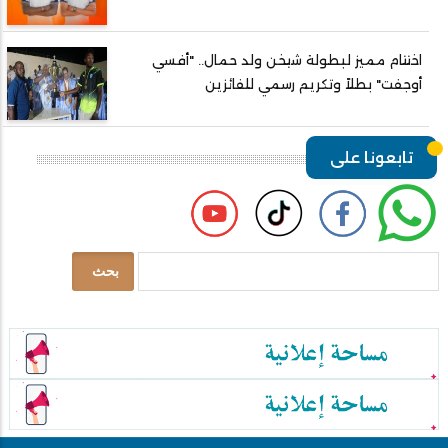
اختتام مميز لبطولة شيخن ولد حمال.. "أفسي
أوجفت" بطلاً وتكريم رسمي للفائزين
تابعونا على
بحث