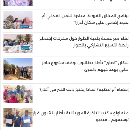
برنامج المخازن القروية: مبادرة للأمن الغذائي أم
عبء إضافي على سكان آدرار؟
لقاء مع عمدة بلدية الطواز حول مخرجات إجتماع
رابطة التسيير التشاركي بالطواز
سكان "ادباي" بأطار يطالبون بوقف مشروع حاجز
مائي يهدد حيهم بالغرق
إقصاء أم تنظيم؟ لماذا يحتج باعة الخبز في أطار؟
متعاونو مكتب التلفزة الموريتانية بأطار يثمّنون قرار
ترسيمهم .. فيديو