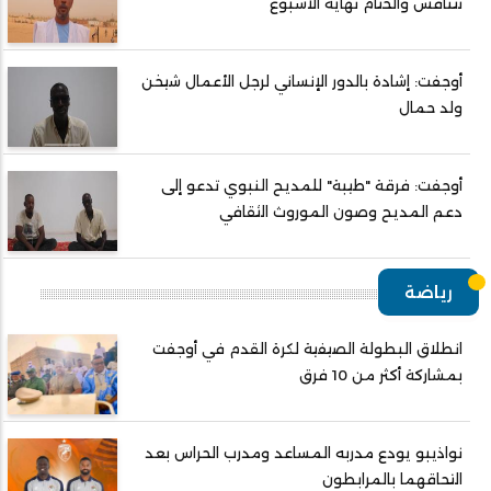
تتنافس والختام نهاية الأسبوع
أوجفت: إشادة بالدور الإنساني لرجل الأعمال شيخن
ولد حمال
أوجفت: فرقة "طيبة" للمديح النبوي تدعو إلى
دعم المديح وصون الموروث الثقافي
رياضة
انطلاق البطولة الصيفية لكرة القدم في أوجفت
بمشاركة أكثر من 10 فرق
نواذيبو يودع مدربه المساعد ومدرب الحراس بعد
التحاقهما بالمرابطون