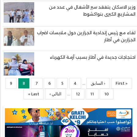
وزير الاسكان يتفقد سير الأشغال في عدد من
المشاريع الكبرى بنواكشوط
لقاء مع رئيس إتحادية الجزارين حول ملابسات اضراب
الجزارين في أطار
احتجاجات جديدة في أطار بسبب أزمة الكهرباء
« First
First
‹ السابق
Previous
4
الصفحة
5
الصفحة
6
الصفحة
7
الصفحة
8
Current
9
الصفحة
…
page
page
page
10
الصفحة
11
الصفحة
12
الصفحة
التالي ›
الصفحة
Last
Last »
…
التالية
page