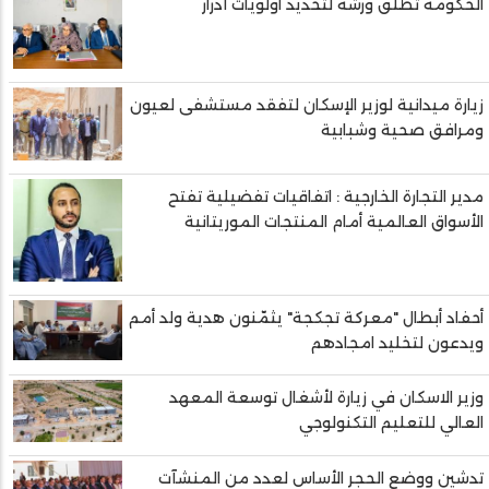
الحكومة تطلق ورشة لتحديد أولويات آدرار
زيارة ميدانية لوزير الإسكان لتفقد مستشفى لعيون
ومرافق صحية وشبابية
مدير التجارة الخارجية : اتفاقيات تفضيلية تفتح
الأسواق العالمية أمام المنتجات الموريتانية
أحفاد أبطال "معركة تجكجة" يثمّنون هدية ولد أمم
ويدعون لتخليد امجادهم
وزير الاسكان في زيارة لأشغال توسعة المعهد
العالي للتعليم التكنولوجي
تدشين ووضع الحجر الأساس لعدد من المنشآت