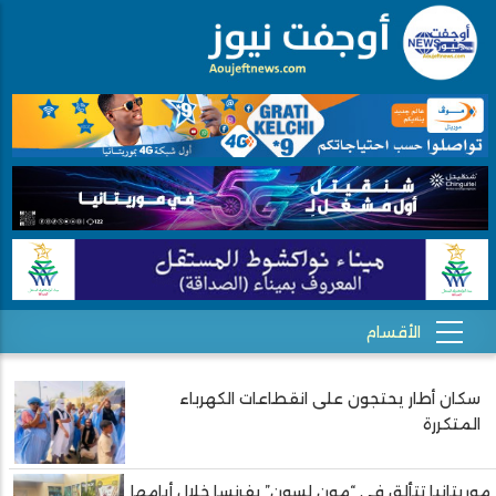
سكان أطار يحتجون على انقطاعات الكهرباء
Pagination
المتكررة
موريتانيا تتألق في “مون لسون” بفرنسا خلال أيامها