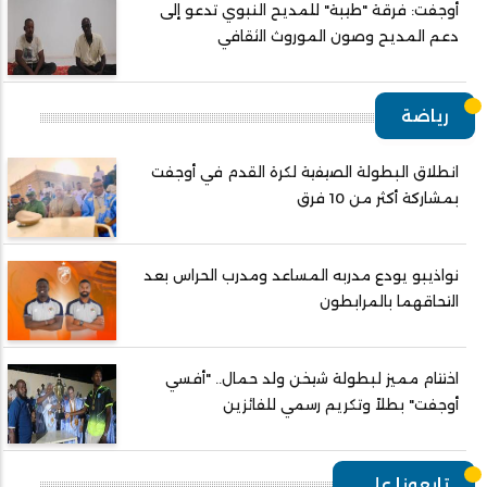
أوجفت: فرقة "طيبة" للمديح النبوي تدعو إلى
دعم المديح وصون الموروث الثقافي
رياضة
انطلاق البطولة الصيفية لكرة القدم في أوجفت
بمشاركة أكثر من 10 فرق
نواذيبو يودع مدربه المساعد ومدرب الحراس بعد
التحاقهما بالمرابطون
اختتام مميز لبطولة شيخن ولد حمال.. "أفسي
أوجفت" بطلاً وتكريم رسمي للفائزين
تابعونا على