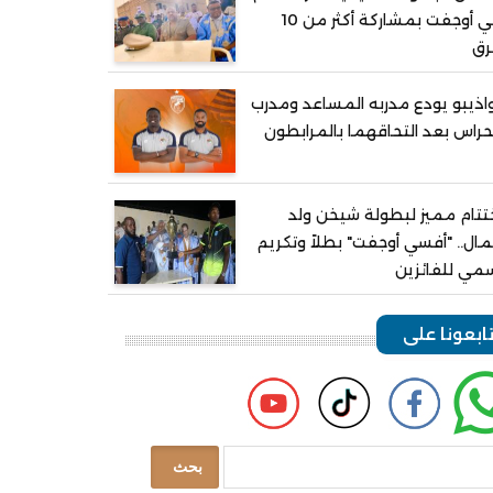
في أوجفت بمشاركة أكثر من 10
رق
اذيبو يودع مدربه المساعد ومدرب
حراس بعد التحاقهما بالمرابطون
تتام مميز لبطولة شيخن ولد
ال.. "أفسي أوجفت" بطلاً وتكريم
مي للفائزين
ابعونا على