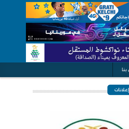
بنا
علانات