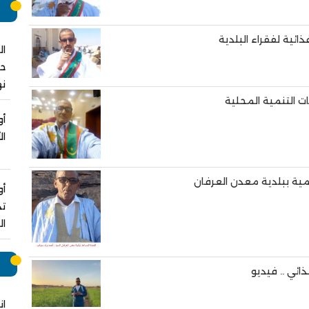
م
ئية لفقراء البلدية
ال
نه
ت التنمية المحلية
أو
ال
مية ببلدية معدن العرفان
أو
تد
ال
ر
ائي .. فيديو
ان