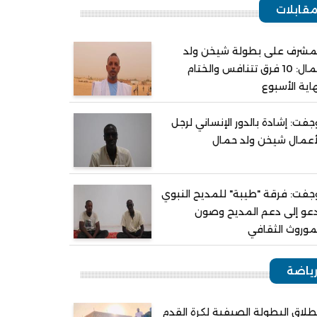
قابلات
مشرف على بطولة شيخن ولد
حمال: 10 فرق تتنافس والختام
اية الأسبوع
جفت: إشادة بالدور الإنساني لرجل
أعمال شيخن ولد حمال
جفت: فرقة "طيبة" للمديح النبوي
عو إلى دعم المديح وصون
موروث الثقافي
ياضة
طلاق البطولة الصيفية لكرة القدم