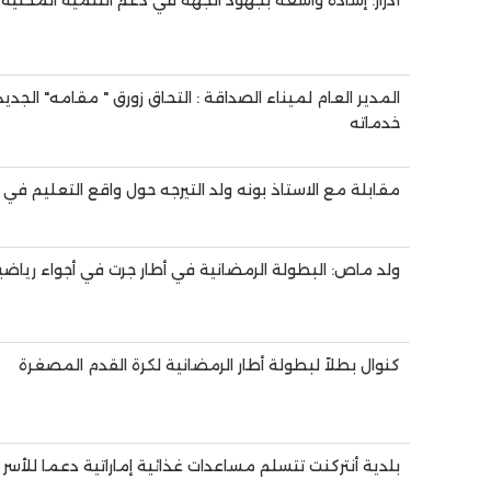
آدرار: إشادة واسعة بجهود الجهة في دعم التنمية المحلي
المدير العام لميناء الصداقة : التحاق زورق " مقامه" الجدي
خدماته
مقابلة مع الاستاذ بونه ولد التيرجه حول واقع التعليم 
ولد ماص: البطولة الرمضانية في أطار جرت في أجواء رياضي
كنوال بطلاً لبطولة أطار الرمضانية لكرة القدم المصغرة
بلدية أنتركنت تتسلم مساعدات غذائية إماراتية دعما للأس