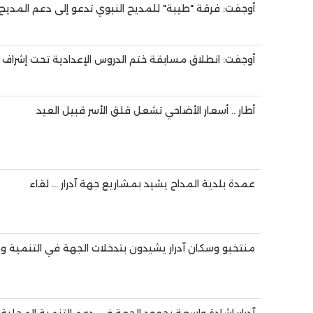
أوجفت: فرقة "طيبة" للمديح النبوي تدعو إلى دعم المدي
أوجفت: انطلاق مسابقة ختم الدروس الإعدادية تحت إشراف
أطار .. أسعار الأضاحي تشعل قلق الأسر قبيل العيد
عمدة بلدية المداح يشيد بمشاريع جهة آدرار ... لقاء
منتخبو وسكان آدرار يشيدون بتدخلات الجهة في التنمية و