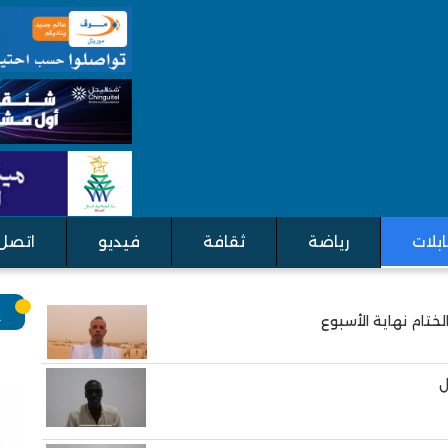
بلات
رياضة
ثقافة
فيديو
اتصل 
إ
ل