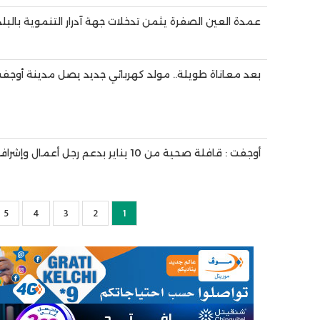
عمدة العين الصفرة يثمن تدخلات جهة آدرار التنموية بالبلد
بعد معاناة طويلة.. مولد كهربائي جديد يصل مدينة أوجفت 
أوجفت : قافلة صحية من 10 يناير بدعم رجل أعمال وإشراف إداري رسمي
1
2
Current
الصفحة
3
الصفحة
4
الصفحة
5
ال
page