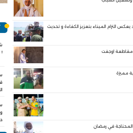
ة وتشغيل الشباب
د يعكس التزام الميناء بتعزيز الكفاءة و تحديث
آ
شج
في مقاطعة اوجفت
!
ة مميزة
سب
قر
ال
س
ول
حص
ر المحتاجة في رمضان