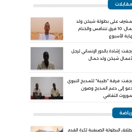
قابلات
مشرف على بطولة شيخن ولد
حمال: 10 فرق تتنافس والختام
اية الأسبوع
جفت: إشادة بالدور الإنساني لرجل
أعمال شيخن ولد حمال
جفت: فرقة "طيبة" للمديح النبوي
عو إلى دعم المديح وصون
موروث الثقافي
ياضة
طلاق البطولة الصيفية لكرة القدم