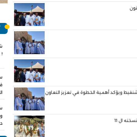
نون
آ
شج
!
سب
قر
ال
 شنقيط ويؤكد أهمية الخطوة في تعزيز التعاون
س
ول
خته ال 11
حص