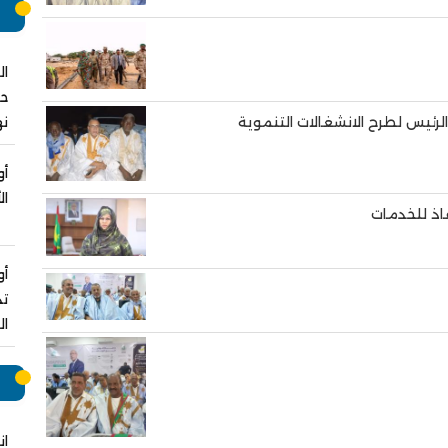
م
ال
نه
الرئيس لطرح الانشغالات التنموية
أو
ال
أو
تد
ال
ر
ان