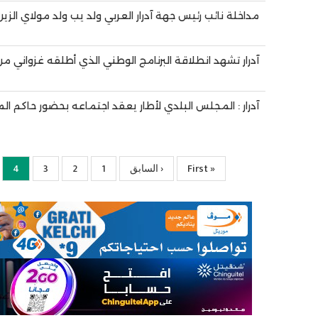
مداخلة نائب رئيس جهة آدرار العربي ولد يب ولد مولاي الزين
آدرار تشهد انطلاقة البرنامج الوطني الذي أطلقه غزواني م
آدرار : المجلس البلدي لأطار يعقد اجتماعه بحضور حاكم ا
« First
First
‹ السابق
Previous
1
الصفحة
2
الصفحة
3
الصفحة
4
rent
page
page
page