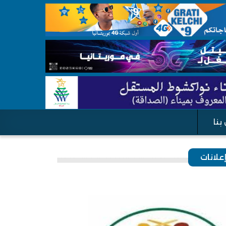
بنا
علانات