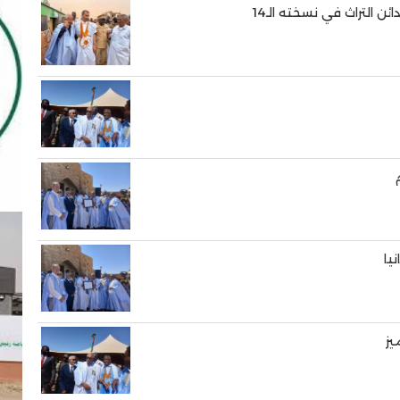
ن التراث في نسخته الـ14
يا
يز