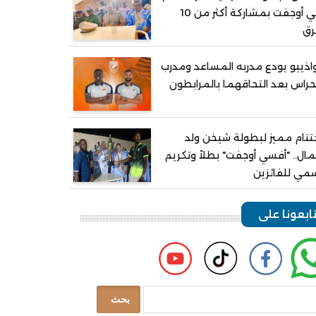
في أوجفت بمشاركة أكثر من 10
رق
اذيبو يودع مدربه المساعد ومدرب
حراس بعد التحاقهما بالمرابطون
تتام مميز لبطولة شيخن ولد
ال.. "أفسي أوجفت" بطلاً وتكريم
مي للفائزين
ابعونا على