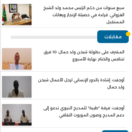
سبع سنوات من حكم الرئيس محمد ولد الشيخ
الغزواني: قراءة في حصيلة الإنجاز ورهانات
المستقبل
مقابلات
المشرف على بطولة شيخن ولد حمال: 10 فرق
تتنافس والختام نهاية الأسبوع
أوجفت: إشادة بالدور الإنساني لرجل الأعمال شيخن
ولد حمال
أوجفت: فرقة "طيبة" للمديح النبوي تدعو إلى
دعم المديح وصون الموروث الثقافي