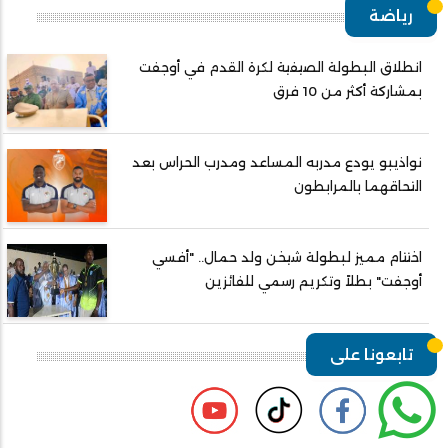
رياضة
انطلاق البطولة الصيفية لكرة القدم في أوجفت
بمشاركة أكثر من 10 فرق
نواذيبو يودع مدربه المساعد ومدرب الحراس بعد
التحاقهما بالمرابطون
اختتام مميز لبطولة شيخن ولد حمال.. "أفسي
أوجفت" بطلاً وتكريم رسمي للفائزين
تابعونا على