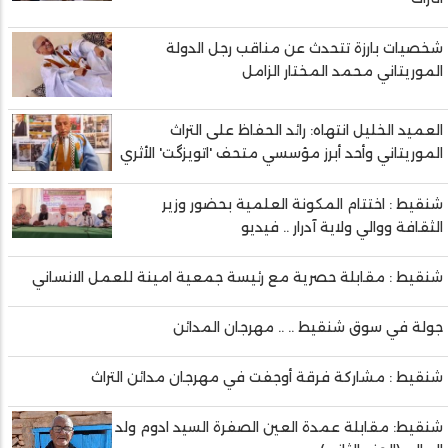
شخصيات بارزة تتحدث عن مناقب رجل الدولة
الموريتاني محمد المختار الزامل
العميد الخليل انتهاه: رائد الحفاظ على التراث
الموريتاني وأحد أبرز مؤسسي متحف 'اتويزگت' الأثري
شنقيط : اختتام المكونة العلمية بحضور وزير
الثقافة ووالي ولاية آدرار .. فيديو
شنقيط : مقابلة حصرية مع رئيسة جمعية امينة للعمل الانساني
جولة في سوق شنقيط .. .. مهرجان المدائن
شنقيط : مشاركة فرقة أوجفت في مهرجان مدائن التراث
شنقيط: مقابلة عمدة العين الصفرة السيد ادوم ولد