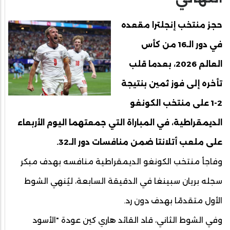
حجز منتخب إنجلترا مقعده
في دور الـ16 من كأس
العالم 2026، بعدما قلب
تأخره إلى فوز ثمين بنتيجة
2-1 على منتخب الكونغو
الديمقراطية، في المباراة التي جمعتهما اليوم الأربعاء
على ملعب أتلانتا ضمن منافسات دور الـ32.
وفاجأ منتخب الكونغو الديمقراطية منافسه بهدف مبكر
سجله بريان سبينغا في الدقيقة السابعة، ليُنهي الشوط
الأول متقدمًا بهدف دون رد.
وفي الشوط الثاني، قاد القائد هاري كين عودة "الأسود