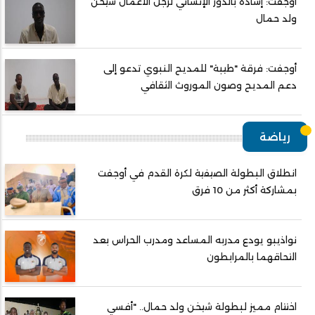
أوجفت: إشادة بالدور الإنساني لرجل الأعمال شيخن
ولد حمال
أوجفت: فرقة "طيبة" للمديح النبوي تدعو إلى
دعم المديح وصون الموروث الثقافي
رياضة
انطلاق البطولة الصيفية لكرة القدم في أوجفت
بمشاركة أكثر من 10 فرق
نواذيبو يودع مدربه المساعد ومدرب الحراس بعد
التحاقهما بالمرابطون
اختتام مميز لبطولة شيخن ولد حمال.. "أفسي