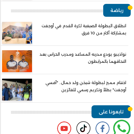
رياضة
انطلاق البطولة الصيفية لكرة القدم في أوجفت
بمشاركة أكثر من 10 فرق
نواذيبو يودع مدربه المساعد ومدرب الحراس بعد
التحاقهما بالمرابطون
اختتام مميز لبطولة شيخن ولد حمال.. "أفسي
أوجفت" بطلاً وتكريم رسمي للفائزين
تابعونا على