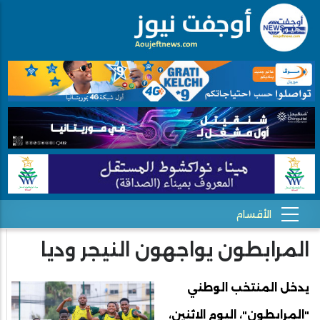
المرابطون يواجهون النيجر وديا
يدخل المنتخب الوطني
"المرابطون"، اليوم الاثنين،