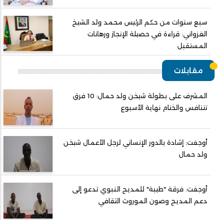
سبع سنوات من حكم الرئيس محمد ولد الشيخ
الغزواني: قراءة في حصيلة الإنجاز ورهانات
المستقبل
مقابلات
المشرف على بطولة شيخن ولد حمال: 10 فرق
تتنافس والختام نهاية الأسبوع
أوجفت: إشادة بالدور الإنساني لرجل الأعمال شيخن
ولد حمال
أوجفت: فرقة "طيبة" للمديح النبوي تدعو إلى
دعم المديح وصون الموروث الثقافي