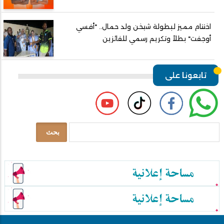
اختتام مميز لبطولة شيخن ولد حمال.. "أفسي
أوجفت" بطلاً وتكريم رسمي للفائزين
تابعونا على
بحث