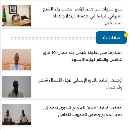
سبع سنوات من حكم الرئيس محمد ولد الشيخ
الغزواني: قراءة في حصيلة الإنجاز ورهانات
المستقبل
مقابلات
المشرف على بطولة شيخن ولد حمال: 10 فرق
تتنافس والختام نهاية الأسبوع
أوجفت: إشادة بالدور الإنساني لرجل الأعمال شيخن
ولد حمال
أوجفت: فرقة "طيبة" للمديح النبوي تدعو إلى
دعم المديح وصون الموروث الثقافي