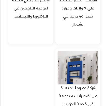
الأرصاد: أمطار محتملة
الإعلان عن فتح منصة
على 7 ولايات وحرارة
لتوجيه الناجحين في
تصل 46 درجة في
الباكلوريا والليسانس
الشمال
شركة "صوملك" تعتذر
عن اضطرابات متوقعة
في خدمة الكهرباء