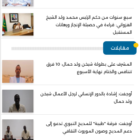
سبع سنوات من حكم الرئيس محمد ولد الشيخ
الغزواني: قراءة في حصيلة الإنجاز ورهانات
المستقبل
مقابلات
المشرف على بطولة شيخن ولد حمال: 10 فرق
تتنافس والختام نهاية الأسبوع
أوجفت: إشادة بالدور الإنساني لرجل الأعمال شيخن
ولد حمال
أوجفت: فرقة "طيبة" للمديح النبوي تدعو إلى
دعم المديح وصون الموروث الثقافي