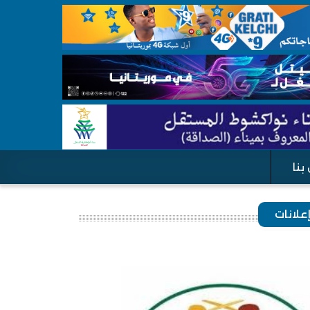
بنا
علانات