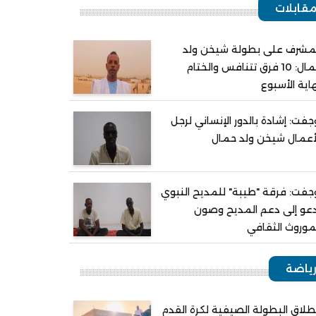
قابلات
مشرف على بطولة شيخن ولد
حمال: 10 فرق تتنافس والختام
اية الأسبوع
جفت: إشادة بالدور الإنساني لرجل
أعمال شيخن ولد حمال
جفت: فرقة "طيبة" للمديح النبوي
عو إلى دعم المديح وصون
موروث الثقافي
ياضة
طلاق البطولة الصيفية لكرة القدم