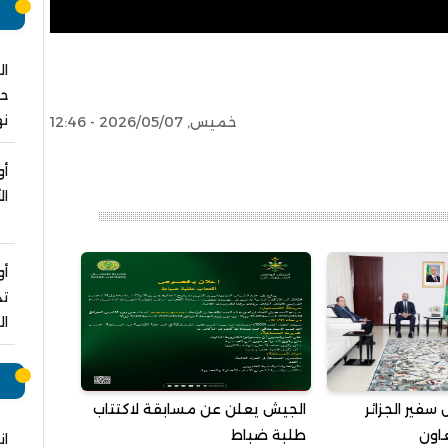
م
ال
نه
خميس, 2026/05/07 - 12:46
أو
ال
أو
تد
ال
ر
سفير الجزائر
الجيش يعلن عن مسابقة لاكتتاب
اون
طلبة ضباط
ان