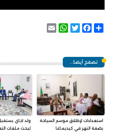
WhatsApp
Email
Facebook
Twitter
Share
تصفح أيضا...
استعدادات لإطلاق موسم السياحة
ولد اجاي يستقبل 
بضفة النهر في كيديماغا
لبحث ملفات التع