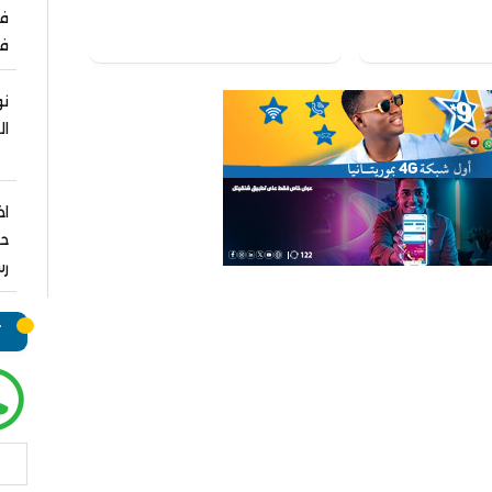
ف
نو
ال
اخ
حم
رس
ت
بحث