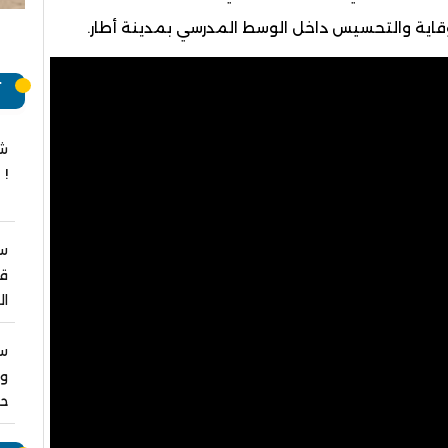
قاية والتحسيس داخل الوسط المدرسي بمدينة أطار.
آ
شج
!
سب
قر
ال
س
ول
حص