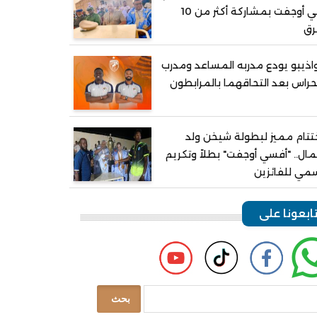
في أوجفت بمشاركة أكثر من 10
رق
اذيبو يودع مدربه المساعد ومدرب
حراس بعد التحاقهما بالمرابطون
تتام مميز لبطولة شيخن ولد
ال.. "أفسي أوجفت" بطلاً وتكريم
مي للفائزين
ابعونا على