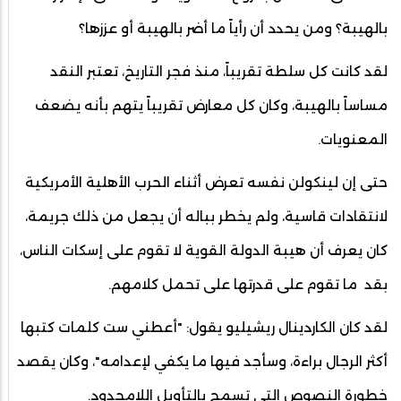
بالهيبة؟ ومن يحدد أن رأياً ما أضر بالهيبة أو عززها؟
لقد كانت كل سلطة تقريباً، منذ فجر التاريخ، تعتبر النقد
مساساً بالهيبة، وكان كل معارض تقريباً يتهم بأنه يضعف
المعنويات.
حتى إن لينكولن نفسه تعرض أثناء الحرب الأهلية الأمريكية
لانتقادات قاسية، ولم يخطر بباله أن يجعل من ذلك جريمة،
كان يعرف أن هيبة الدولة القوية لا تقوم على إسكات الناس،
بقد ما تقوم على قدرتها على تحمل كلامهم.
لقد كان الكاردينال ريشيليو يقول: "أعطني ست كلمات كتبها
أكثر الرجال براءة، وسأجد فيها ما يكفي لإعدامه"، وكان يقصد
خطورة النصوص التي تسمح بالتأويل اللامحدود.