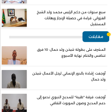
سبع سنوات من حكم الرئيس محمد ولد الشيخ
الغزواني: قراءة في حصيلة الإنجاز ورهانات
المستقبل
مقابلات
المشرف على بطولة شيخن ولد حمال: 10 فرق
تتنافس والختام نهاية الأسبوع
أوجفت: إشادة بالدور الإنساني لرجل الأعمال شيخن
ولد حمال
أوجفت: فرقة "طيبة" للمديح النبوي تدعو إلى
دعم المديح وصون الموروث الثقافي