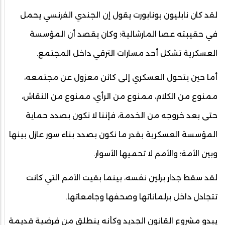
لقد كان نابليون بونابورت يقول إن الجندي الفرنسي يحمل
في حقيبته عصا المارشالية؛ وكان يقصد أن المؤسسة
العسكرية تشكل أحد مسارات الترقي داخل المجتمع.
أما حين يتحول العسكري إلى كائن معزول عن مجتمعه،
ممنوع من الكلام، ممنوع من الرأي، ممنوع من النقاش،
حتى بعد خروجه من الخدمة، فإننا لا نكون بصدد حماية
المؤسسة العسكرية بقدر ما نكون بصدد بناء سور عازل بينها
وبين الأمة؛ والأمم لا تحميها الأسوار.
لقد سقط جدار برلين نفسه، بينما بقيت الأمم التي كانت
تتجادل داخل برلماناتها وصحفها وجامعاتها.
يبدو مشروع القانون الجديد وكأنه ينطلق من فرضية قديمة