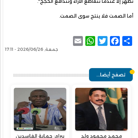
تظهر إلا عندما تتقاطع الآراء وتتدافع الحجج".
أما الصمت فلا ينتج سوى الصمت.
WhatsApp
Email
Facebook
Twitter
Share
جمعة, 2026/06/26 - 17:11
تصفح أيضا...
محمد محمود ولد
بيرام: حماية الفاسدين