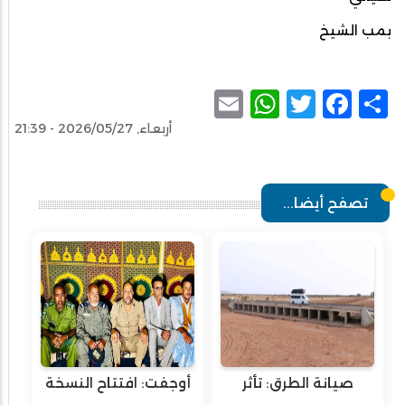
بمب الشيخ
WhatsApp
Email
Facebook
Twitter
Share
أربعاء, 2026/05/27 - 21:39
تصفح أيضا...
صيانة الطرق: تأثر
أوجفت: افتتاح النسخة