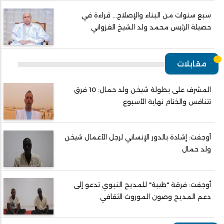
سبع سنوات من البناء والإصلاح... قراءة في
حصيلة الرئيس محمد ولد الشيخ الغزواني
مقابلات
المشرف على بطولة شيخن ولد حمال: 10 فرق
تتنافس والختام نهاية الأسبوع
أوجفت: إشادة بالدور الإنساني لرجل الأعمال شيخن
ولد حمال
أوجفت: فرقة "طيبة" للمديح النبوي تدعو إلى
دعم المديح وصون الموروث الثقافي