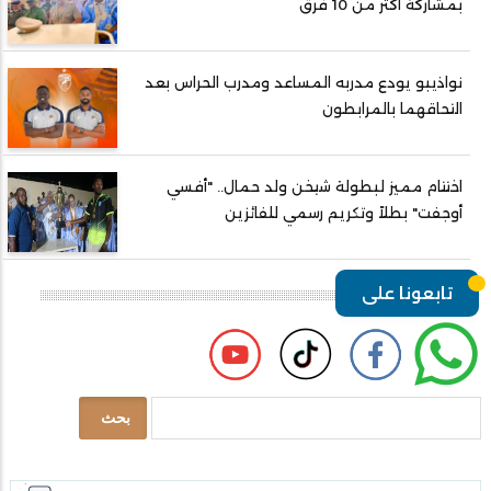
بمشاركة أكثر من 10 فرق
نواذيبو يودع مدربه المساعد ومدرب الحراس بعد
التحاقهما بالمرابطون
اختتام مميز لبطولة شيخن ولد حمال.. "أفسي
أوجفت" بطلاً وتكريم رسمي للفائزين
تابعونا على
بحث