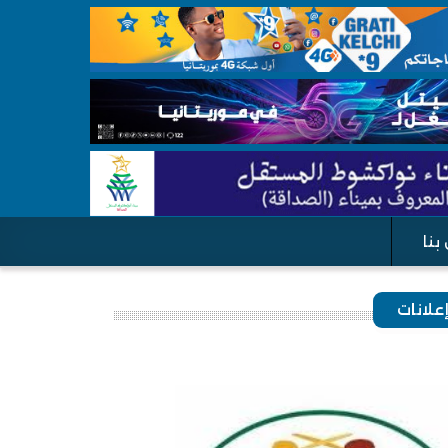
بنا
علانات