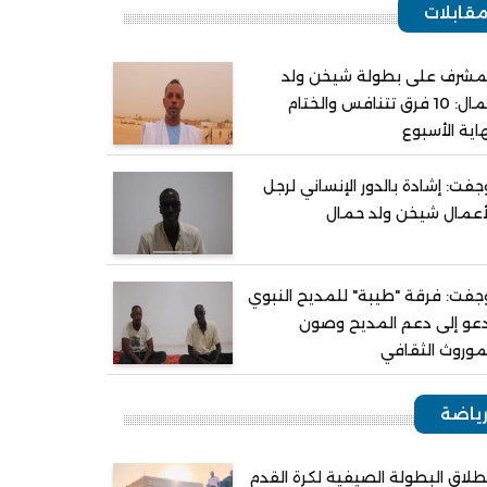
قابلات
مشرف على بطولة شيخن ولد
حمال: 10 فرق تتنافس والختام
اية الأسبوع
جفت: إشادة بالدور الإنساني لرجل
أعمال شيخن ولد حمال
جفت: فرقة "طيبة" للمديح النبوي
عو إلى دعم المديح وصون
موروث الثقافي
ياضة
طلاق البطولة الصيفية لكرة القدم