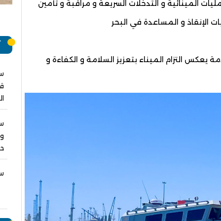
يات المينائية و التدخلات السريعة و مراقبة و تأمين
 الإنقاذ و المساعدة في البحر
آ
 يعكس التزام الميناء بتعزيز السلامة و الكفاءة و
سب
قر
ال
س
ول
حص
سب