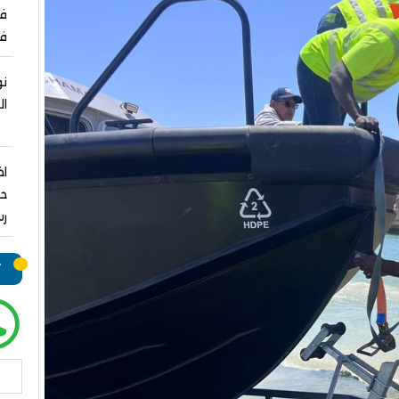
ف
نو
ال
اخ
حم
رس
ت
بحث