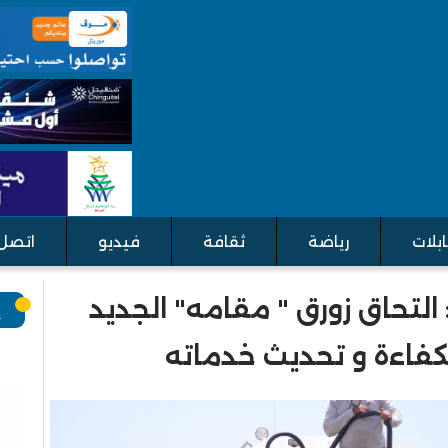
بلات
رياضة
ثقافة
فيديو
اتصل 
 التحاق زورق " مقامه" الجديد
إ
لكفاءة و تحديث خدماته