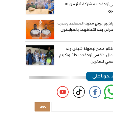
في أوجفت بمشاركة أكثر من 10
رق
اذيبو يودع مدربه المساعد ومدرب
حراس بعد التحاقهما بالمرابطون
تتام مميز لبطولة شيخن ولد
ال.. "أفسي أوجفت" بطلاً وتكريم
مي للفائزين
ابعونا على