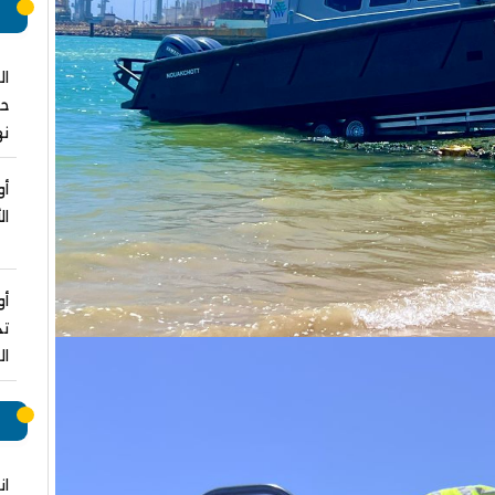
م
ال
نه
أو
ال
أو
تد
ال
ر
ان