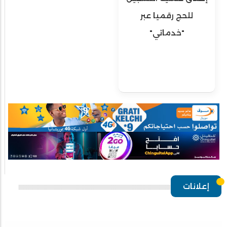
للحج رقميا عبر
"خدماتي"
إعلانات