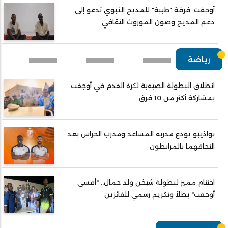
أوجفت: فرقة "طيبة" للمديح النبوي تدعو إلى
دعم المديح وصون الموروث الثقافي
رياضة
انطلاق البطولة الصيفية لكرة القدم في أوجفت
بمشاركة أكثر من 10 فرق
نواذيبو يودع مدربه المساعد ومدرب الحراس بعد
التحاقهما بالمرابطون
اختتام مميز لبطولة شيخن ولد حمال.. "أفسي
أوجفت" بطلاً وتكريم رسمي للفائزين