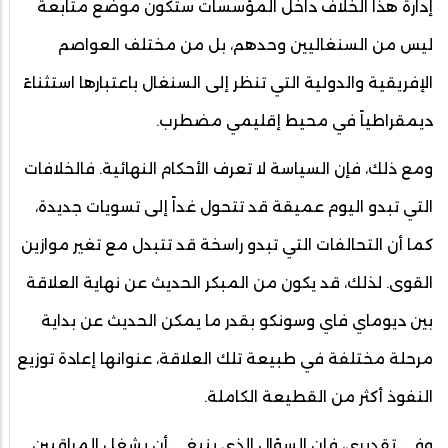
إدارة هذا الخلاف داخل المؤسسات ستكون موضع متابعة
ليس من السنغاليين وحدهم، بل من مختلف العواصم
الإفريقية والدولية التي تنظر إلى السنغال باعتبارها استثناءً
ديمقراطياً في محيط إقليمي مضطرب.
ومع ذلك، فإن السياسة لا تعرف الأحكام النهائية. فالخلافات
التي تبدو اليوم عميقة قد تتحول غداً إلى تسويات جديدة،
كما أن التحالفات التي تبدو راسخة قد تتبدل مع تغير موازين
القوى. لذلك، قد يكون من المبكر الحديث عن نهاية العلاقة
بين ديوماي فاي وسونكو بقدر ما يمكن الحديث عن بداية
مرحلة مختلفة في طبيعة تلك العلاقة، عنوانها إعادة توزيع
النفوذ أكثر من القطيعة الكاملة.
وفي تقديري، فإن السؤال الذي ينبغي أن يشغل المراقبين