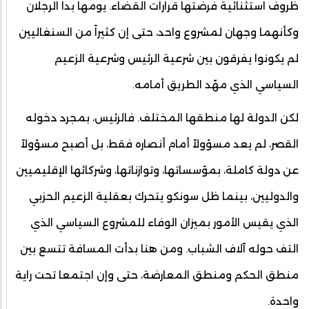
ظروف استثنائية فرضتها قرارات القضاء. يومها بدا الرجلان
وكأنهما وجهان لمشروع واحد، حتى إن كثيراً من السنغاليين
لم يكونوا يفرقون بين شرعية الرئيس وشرعية الزعيم
السياسي الذي مهّد الطريق أمامه.
لكن الدولة لها منطقها المختلف. فالرئيس، بمجرد دخوله
القصر، لم يعد مسؤولاً أمام أنصاره فقط، بل أصبح مسؤولاً
عن دولة كاملة، بمؤسساتها، وتوازناتها، وشركائها الإقليميين
والدوليين، بينما ظل سونكو يتحرك بعقلية الزعيم الحزبي
الذي يقيس الأمور بميزان الوفاء للمشروع السياسي الذي
التف حوله آلاف الشباب. ومن هنا بدأت المسافة تتسع بين
منطق الحكم ومنطق المعارضة، حتى وإن اجتمعا تحت راية
واحدة.