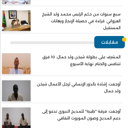
سبع سنوات من حكم الرئيس محمد ولد الشيخ
الغزواني: قراءة في حصيلة الإنجاز ورهانات
المستقبل
مقابلات
المشرف على بطولة شيخن ولد حمال: 10 فرق
تتنافس والختام نهاية الأسبوع
أوجفت: إشادة بالدور الإنساني لرجل الأعمال شيخن
ولد حمال
أوجفت: فرقة "طيبة" للمديح النبوي تدعو إلى
دعم المديح وصون الموروث الثقافي